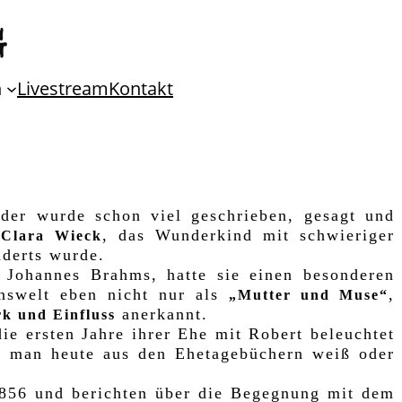
n
Livestream
Kontakt
er wurde schon viel geschrieben, gesagt und
e
, das Wunderkind mit schwieriger
Clara Wieck
nderts wurde.
Johannes Brahms, hatte sie einen besonderen
nswelt eben nicht nur als
,
„Mutter und Muse“
anerkannt.
k und Einfluss
e ersten Jahre ihrer Ehe mit Robert beleuchtet
 man heute aus den Ehetagebüchern weiß oder
1856 und berichten über die Begegnung mit dem