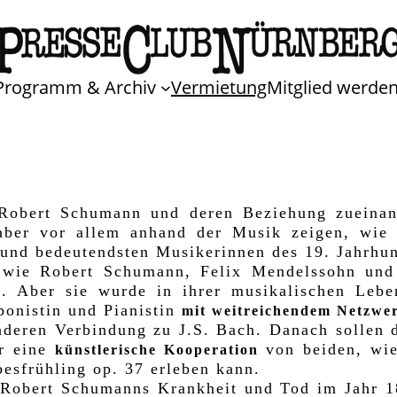
Programm & Archiv
Vermietung
Mitglied werde
obert Schumann und deren Beziehung zueinand
aber vor allem anhand der Musik zeigen, wi
 und bedeutendsten Musikerinnen des 19. Jahrhu
 wie Robert Schumann, Felix Mendelssohn und 
. Aber sie wurde in ihrer musikalischen Lebe
ponistin und Pianistin
mit weitreichendem Netzwer
deren Verbindung zu J.S. Bach. Danach sollen di
ar eine
von beiden, wie
künstlerische Kooperation
besfrühling op. 37 erleben kann.
on Robert Schumanns Krankheit und Tod im Jahr 