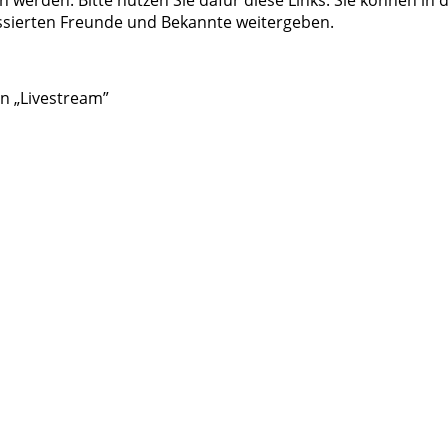
n werden. Bitte nutzen Sie dafür diese Links. Sie können in
essierten Freunde und Bekannte weitergeben.
on „Livestream”