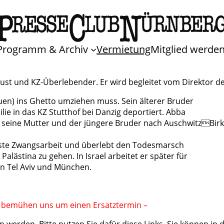
Programm & Archiv
Vermietung
Mitglied werde
aust und KZ-Überlebender. Er wird begleitet vom Direktor de
tauen) ins Ghetto umziehen muss. Sein älterer Bruder
ie in das KZ Stutthof bei Danzig deportiert. Abba
 seine Mutter und der jüngere Bruder nach AuschwitzBirke
rste Zwangsarbeit und überlebt den Todesmarsch
alästina zu gehen. In Israel arbeitet er später für
in Tel Aviv und München.
r bemühen uns um einen Ersatztermin –